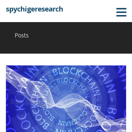
Skip
spychigeresearch
to
content
Posts